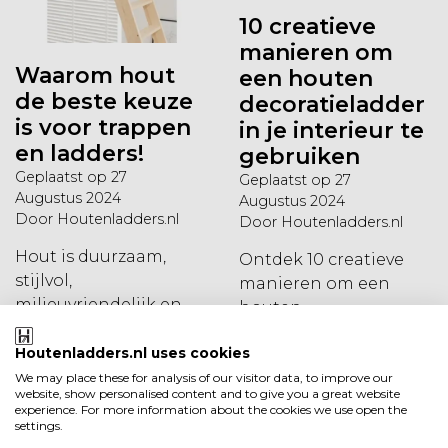
10 creatieve
manieren om
Waarom hout
een houten
de beste keuze
decoratieladder
is voor trappen
in je interieur te
en ladders!
gebruiken
Geplaatst op
27
Geplaatst op
27
Augustus 2024
Augustus 2024
Door Houtenladders.nl
Door Houtenladders.nl
Hout is duurzaam,
Ontdek 10 creatieve
stijlvol,
manieren om een
milieuvriendelijk en
houten
veilig. Kom erachter
decoratieladder te
waarom hout de beste
Houtenladders.nl uses cookies
gebruiken voor zowel
keuze is voor trappen
We may place these for analysis of our visitor data, to improve our
functionele als
website, show personalised content and to give you a great website
en ladders!
decoratieve
experience. For more information about the cookies we use open the
settings.
toepassingen in je