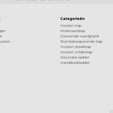
t
Categorieën
Houten trap
ngen
Molenaarstrap
st
Zwevende wandplank
ducten
Ruimtebesparende trap
Houten steektrap
Houten zoldertrap
Decoratie ladder
Handdoekladder