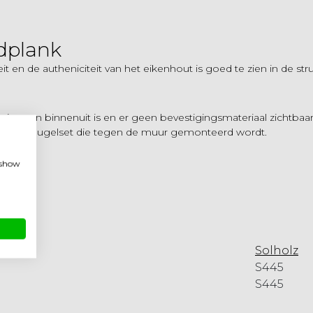
dplank
 en de autheniciteit van het eikenhout is goed te zien in de str
ging van binnenuit is en er geen bevestigingsmateriaal zichtbaar
an een beugelset die tegen de muur gemonteerd wordt.
, show
Solholz
S445
S445