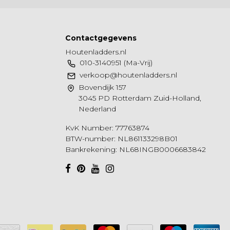
Contactgegevens
Houtenladders.nl
010-3140951 (Ma-Vrij)
verkoop@houtenladders.nl
Bovendijk 157
3045 PD Rotterdam Zuid-Holland,
Nederland
KvK Number: 77763874
BTW-number: NL861133298B01
Bankrekening: NL68INGB0006683842