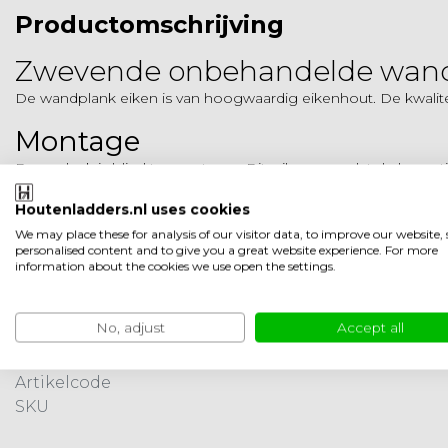
Productomschrijving
Zwevende onbehandelde wan
De wandplank eiken is van hoogwaardig eikenhout. De kwaliteit
Montage
Deze plank is blind te monteren. Dit wil zeggen dat de bevesti
hierbij inbegrepen. De plank wordt bevestigd met behulp v
Houtenladders.nl uses cookies
Zelf monteren is heel eenvoudig. Bekijk
hier de instructie.
We may place these for analysis of our visitor data, to improve our website
personalised content and to give you a great website experience. For more
Retourneren
information about the cookies we use open the settings.
Outlet producten mogen niet geretourneerd worden.
No, adjust
Accept all
Product informatie
Merk
Artikelcode
SKU