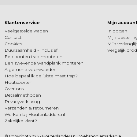
Klantenservice
Mijn accoun
Veelgestelde vragen
Inloggen
Contact
Mijn bestelli
Cookies
Mijn verlanglij
Duurzaamheid - Inclusief
Vergelijk pro
Een houten trap monteren
Een zwevende wandplank monteren
Algemene voorwaarden
Hoe bepaal ik de juiste maat trap?
Houtsoorten
Over ons
Betaalmethoden
Privacyverklaring
Verzenden & retourneren
Werken bij Houtenladders.nl
Zakelijke klant?
© Copyright 2026 - Houtenladders.nl | Webshop
emarkable