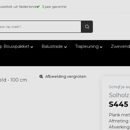
waliteit uit Nederland
5 jaar garantie
ap Bouwpakket
Balustrade
Trapleuning
Zwevend
Afbeelding vergroten
Schrijf je 
Solholz
S445 
Plank met 
Afmeting:
Afwerking