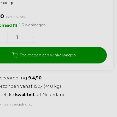
schadigd
00
incl. 21% btw
1-3 werkdagen
rraad (1)
-
+
Toevoegen aan winkelwagen
beoordeling
9.4/10
rzonden vanaf 150,- (<40 kg)
elijke
kwaliteit
uit Nederland
 aan vergelijking