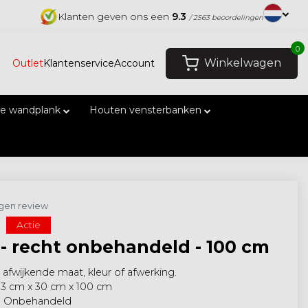
Klanten geven ons een
9.3
/ 2563 beoordelingen
0
Winkelwagen
Outlet
Klantenservice
Account
e wandplank
Houten vensterbanken
eigen review
Actie
- recht onbehandeld - 100 cm
afwijkende maat, kleur of afwerking.
 3 cm x 30 cm x 100 cm
: Onbehandeld