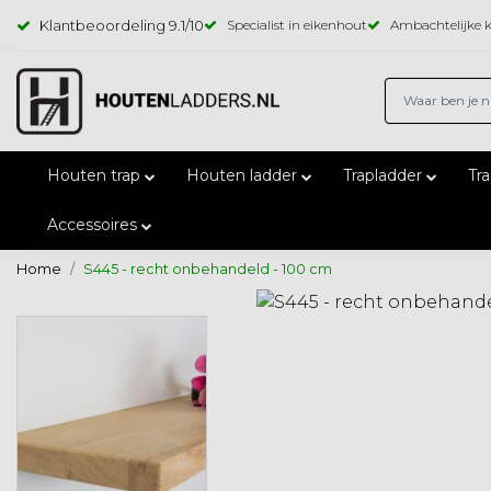
Klantbeoordeling
9.1
/10
Specialist in eikenhout
Ambachtelijke k
Houten trap
Houten ladder
Trapladder
Tr
Accessoires
Home
S445 - recht onbehandeld - 100 cm