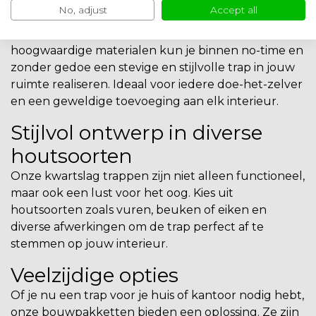
zelf de handen uit de mouwen wil steken.
No, adjust
Accept all
Dankzij de duidelijke instructies en de
hoogwaardige materialen kun je binnen no-time en
zonder gedoe een stevige en stijlvolle trap in jouw
ruimte realiseren. Ideaal voor iedere doe-het-zelver
en een geweldige toevoeging aan elk interieur.
Stijlvol ontwerp in diverse
houtsoorten
Onze kwartslag trappen zijn niet alleen functioneel,
maar ook een lust voor het oog. Kies uit
houtsoorten zoals vuren, beuken of eiken en
diverse afwerkingen om de trap perfect af te
stemmen op jouw interieur.
Veelzijdige opties
Of je nu een trap voor je huis of kantoor nodig hebt,
onze bouwpakketten bieden een oplossing. Ze zijn