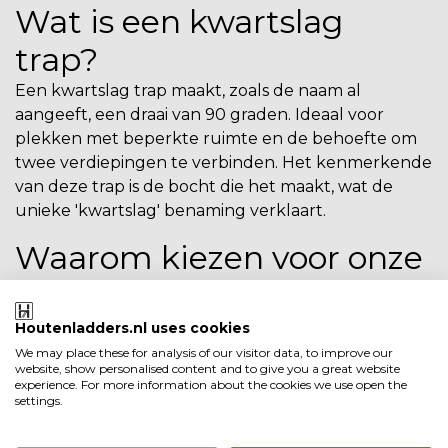
Wat is een kwartslag
trap?
Een kwartslag trap maakt, zoals de naam al
aangeeft, een draai van 90 graden. Ideaal voor
plekken met beperkte ruimte en de behoefte om
twee verdiepingen te verbinden. Het kenmerkende
van deze trap is de bocht die het maakt, wat de
unieke 'kwartslag' benaming verklaart.
Waarom kiezen voor onze
bouwpakketten?
Gemakkelijke installatie
Houtenladders.nl uses cookies
We may place these for analysis of our visitor data, to improve our
Geen stress over uren van ingewikkelde montage.
website, show personalised content and to give you a great website
Onze bouwpakketten, of je nu kiest voor een
experience. For more information about the cookies we use open the
settings.
kwartslag of
rechte trap
, zijn zorgvuldig ontworpen
met het oog op gebruiksgemak voor iedereen die