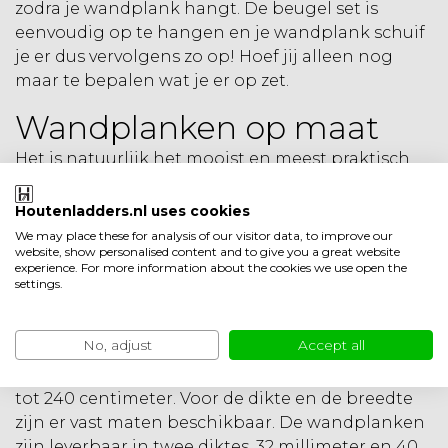
zodra je wandplank hangt. De beugel set is
eenvoudig op te hangen en je wandplank schuif
je er dus vervolgens zo op! Hoef jij alleen nog
maar te bepalen wat je er op zet.
Wandplanken op maat
Het is natuurlijk het mooist en meest praktisch
als je wandplank precies past op de plek waar je
‘m wil hebben. Daarom bieden we je de service
Houtenladders.nl uses cookies
om je plank op maat te laten maken. Wil je de
We may place these for analysis of our visitor data, to improve our
website, show personalised content and to give you a great website
plank bijvoorbeeld gebruiken op het toilet dan
experience. For more information about the cookies we use open the
kun je de wandplank precies op de breedte van je
settings.
toiletruimte laten maken. Je kunt aan het einde
van je bestelproces bij de opmerkingen
No, adjust
Accept all
aangeven hoe lang je wandplank precies moet
zijn. Wij bieden maatwerk aan van 30 centimeter
tot 240 centimeter. Voor de dikte en de breedte
zijn er vast maten beschikbaar. De wandplanken
zijn leverbaar in twee diktes, 32 millimeter en 40