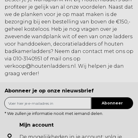
profiteer je gelijk van al onze voordelen. Naast dat
we de planken voor je op maat maken is de
bezorging bij een bestelling van boven de €150,-
geheel kosteloos. Heb je nog vragen over je
zwevende wandplank wit of een van onze
ladders
voor handdoeken
,
decoratieladders
of
houten
badkamerladders
? Neem dan contact met ons op
via 010-3140951 of mail ons op
verkoop@houtenladders.nl
. Wij helpen je dan
graag verder!
Abonneer je op onze nieuwsbrief
Abonneer
* We zullen je informatie nooit met iemand delen.
Mijn account
De mogelijkheden in je account: volg je