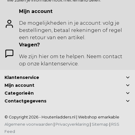
* We zullen je informatie nooit met iemand delen.
Mijn account
De mogelijkheden in je account: volg je
bestellingen, betaal rekeningen of regel
een retour van een artikel.
Vragen?
We zijn hier om te helpen. Neem contact
op onze klantenservice.
Klantenservice
Mijn account
Categorieën
Contactgegevens
© Copyright 2026 - Houtenladders.nl | Webshop
emarkable
Algemene voorwaarden
|
Privacyverklaring
|
Sitemap
|
RSS
Feed