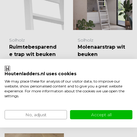
Solholz
Solholz
Ruimtebesparend
Molenaarstrap wit
e trap wit beuken
beuken
Houtenladders.nl uses cookies
Op voorraad
1-3
Op voorraad
1-3
We may place these for analysis of our visitor data, to improve our
werkdagen
werkdagen
website, show personalised content and to give you a great website
experience. For more information about the cookies we use open the
EUR 219,00
EUR 199,00
settings.
Vergelijk
Vergelijk
Bekijken
Bekijken
No, adjust
Accept all