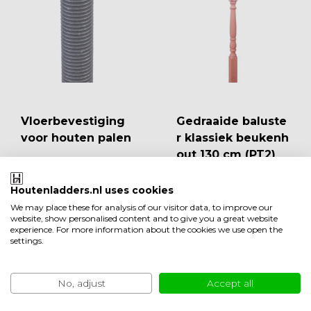
Vloerbevestiging
Gedraaide baluste
voor houten palen
r klassiek beukenh
out 130 cm (PT2)
Houtenladders.nl uses cookies
Op voorraad
Vandaag
besteld, binnen 2
We may place these for analysis of our visitor data, to improve our
Op voorraad
Vandaag
website, show personalised content and to give you a great website
werkdagen geleverd
besteld, binnen 2
EUR 14,95
experience. For more information about the cookies we use open the
werkdagen geleverd
settings.
Vergelijk
EUR 78,50
Vergelijk
Bekijken
No, adjust
Accept all
Bekijken