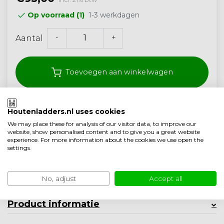
1-3 werkdagen
Op voorraad (1)
-
+
Aantal
Toevoegen aan winkelwagen
Klantenbeoordeling
9.4/10
Houtenladders.nl uses cookies
We may place these for analysis of our visitor data, to improve our
Gratis
verzonden vanaf 150,- (<40 kg)
website, show personalised content and to give you a great website
experience. For more information about the cookies we use open the
Ambachtelijke
kwaliteit
uit Nederland
settings.
Toevoegen aan vergelijking
No, adjust
Accept all
Productomschrijving
Product informatie