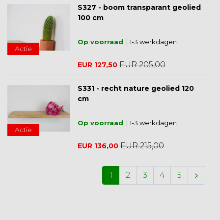
S327 - boom transparant geolied
100 cm
Op voorraad
1-3 werkdagen
Actie
EUR 205,00
EUR 127,50
S331 - recht nature geolied 120
cm
Op voorraad
1-3 werkdagen
Actie
EUR 215,00
EUR 136,00
1
2
3
4
5