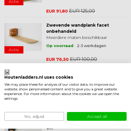
Actie
EUR 125,00
EUR 91,80
Zwevende wandplank facet
onbehandeld
Meerdere maten beschikbaar
Op voorraad
2-3 werkdagen
Actie
EUR 100,00
EUR 76,50
S312 - boom transparant geolied
Houtenladders.nl uses cookies
120 cm
We may place these for analysis of our visitor data, to improve our
website, show personalised content and to give you a great website
experience. For more information about the cookies we use open the
Op voorraad
1-3 werkdagen
Actie
settings.
EUR 205,00
EUR 127,50
No, adjust
Accept all
SR24 - recht zwart gelakt - 180
cm