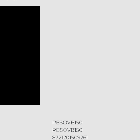
PBSOVB150
PBSOVB150
8721201509261