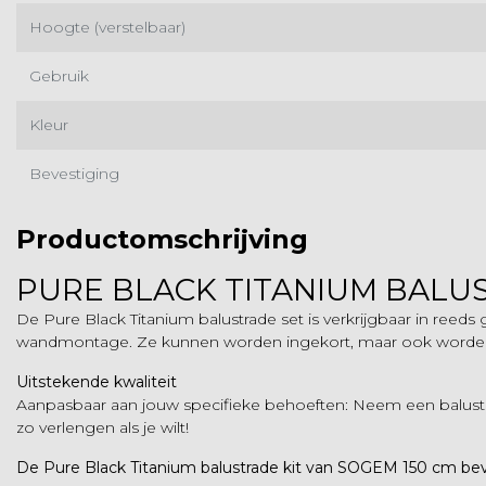
Hoogte (verstelbaar)
Gebruik
Kleur
Bevestiging
Productomschrijving
PURE BLACK TITANIUM BALUSTR
De Pure Black Titanium balustrade set is verkrijgbaar in reed
wandmontage. Ze kunnen worden ingekort, maar ook worden v
Uitstekende kwaliteit
Aanpasbaar aan jouw specifieke behoeften: Neem een balustrad
zo verlengen als je wilt!
De Pure Black Titanium balustrade kit van SOGEM 150 cm bev