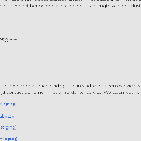
wijfelt over het benodigde aantal en de juiste lengte van de balu
 250 cm
 in de montagehandleiding. Hierin vind je ook een overzicht van
ltijd contact opnemen met onze klantenservice. We staan klaar o
tiging)
tiging)
tiging)
stiging)