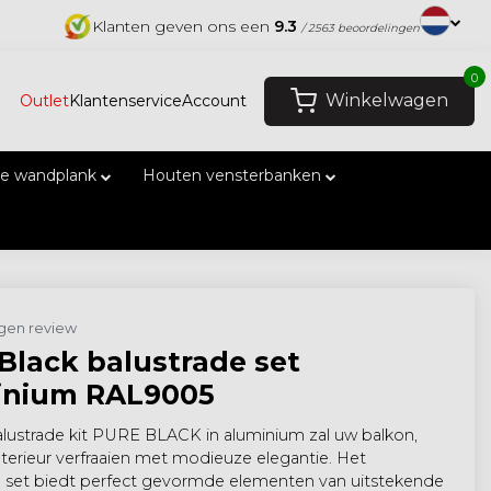
Klanten geven ons een
9.3
/ 2563 beoordelingen
0
Winkelwagen
Outlet
Klantenservice
Account
e wandplank
Houten vensterbanken
eigen review
Black balustrade set
inium RAL9005
balustrade kit PURE BLACK in aluminium zal uw balkon,
interieur verfraaien met modieuze elegantie. Het
e set biedt perfect gevormde elementen van uitstekende