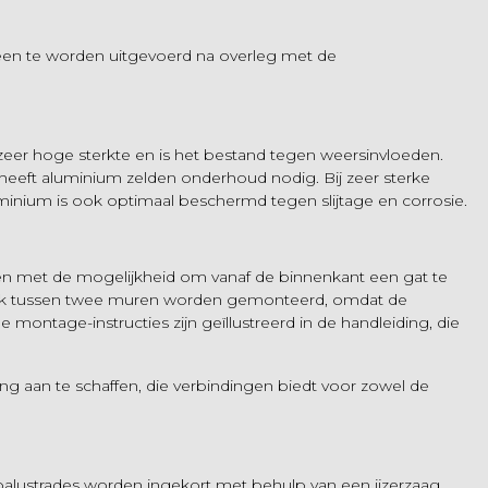
leen te worden uitgevoerd na overleg met de
eer hoge sterkte en is het bestand tegen weersinvloeden.
 heeft aluminium zelden onderhoud nodig. Bij zeer sterke
inium is ook optimaal beschermd tegen slijtage en corrosie.
pen met de mogelijkheid om vanaf de binnenkant een gat te
n ook tussen twee muren worden gemonteerd, omdat de
ntage-instructies zijn geïllustreerd in de handleiding, die
ng aan te schaffen, die verbindingen biedt voor zowel de
 balustrades worden ingekort met behulp van een ijzerzaag.