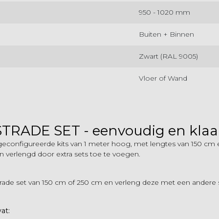
950 - 1020 mm
Buiten + Binnen
Zwart (RAL 9005)
Vloer of Wand
ADE SET - eenvoudig en klaar
s geconfigureerde kits van 1 meter hoog, met lengtes van 150 cm 
erlengd door extra sets toe te voegen.
e set van 150 cm of 250 cm en verleng deze met een andere set 
at: