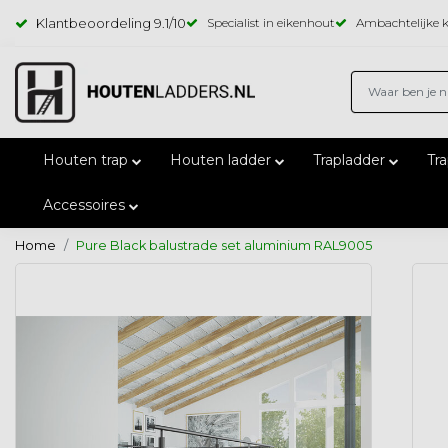
Klantbeoordeling
9.1
/10
Specialist in eikenhout
Ambachtelijke k
Houten trap
Houten ladder
Trapladder
Tr
Accessoires
Home
Pure Black balustrade set aluminium RAL9005