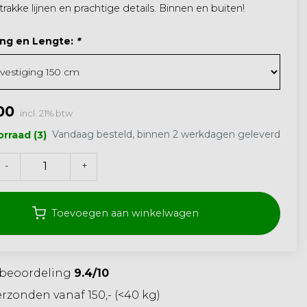
strakke lijnen en prachtige details. Binnen en buiten!
ing en Lengte:
*
00
incl. 21% btw
Vandaag besteld, binnen 2 werkdagen geleverd
rraad (3)
-
+
Toevoegen aan winkelwagen
beoordeling
9.4/10
rzonden vanaf 150,- (<40 kg)