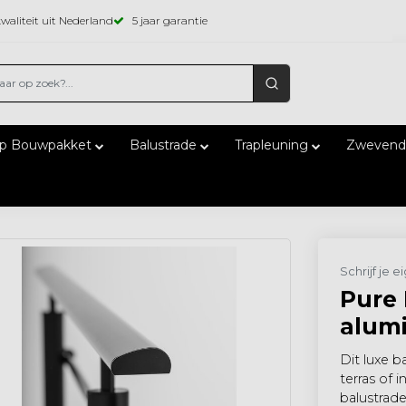
waliteit uit Nederland
5 jaar garantie
ap Bouwpakket
Balustrade
Trapleuning
Zwevend
Schrijf je 
Pure 
alum
Dit luxe 
terras of 
balustrad