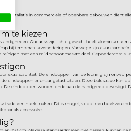
gen. Installatie in commerciële of openbare gebouwen dient al
m te kiezen
andigheden. Ondanks zijn lichte gewicht heeft aluminium een z
 krimp bij temperatuurveranderingen. Vanwege zijn duurzaamheid
 te reinigen met een mild schoonmaakmiddel. Gepoedercoat alum
stigen
or extra stabiliteit. De einddoppen van de leuning zijn ontwor
van de einddoppen er onaangetast uitzien. Deze balustrade ka
n. De einddoppen worden onderaan de handgreep bevestigd. De mo
lustrade een hoek maken. Dit is mogelijk door een hoekverbindi
kbaar als accessoire.
dig?
50 cm en 250 cm. Als deze standaardmaten niet passen, kunnen de