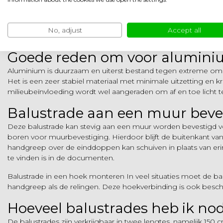
Alles in gepoedercoat aluminium - zwart RAL 9005.
De afstand tussen de palen mag niet meer dan 1 meter bedra
No, adjust
Accept all
verantwoordelijke bouwautoriteit.
Goede reden om voor aluminiu
Aluminium is duurzaam en uiterst bestand tegen extreme omst
Het is een zeer stabiel materiaal met minimale uitzetting en
milieubeïnvloeding wordt wel aangeraden om af en toe licht
Balustrade aan een muur beve
Deze balustrade kan stevig aan een muur worden bevestigd vo
boren voor muurbevestiging. Hierdoor blijft de buitenkant 
handgreep over de einddoppen kan schuiven in plaats van eri
te vinden is in de documenten.
Balustrade in een hoek monteren In veel situaties moet de ba
handgreep als de relingen. Deze hoekverbinding is ook beschi
Hoeveel balustrades heb ik no
De balustrades zijn verkrijgbaar in twee lengtes, namelijk 1