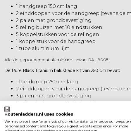
1 handgreep 150 cm lang
2 einddoppen voor de handgreep (tevens de m
2 palen met grondbevestiging
5 reling buizen met 10 eindstukken
5 koppelstukken voor de relingen
1 koppelstuk voor de handgreep
1 tube aluminium lijm
Alles in gepoedercoat aluminium - zwart RAL 9005.
De Pure Black Titanium balustrade kit van 250 cm bevat:
1 handgreep 250 cm lang
2 einddoppen voor de handgreep (tevens de m
3 palen met grondbevestiging
5 reling buizen met 10 eindstukken
5 koppelstukken voor de relingen
Houtenladders.nl uses cookies
1 koppelstuk voor de handgreep
We may place these for analysis of our visitor data, to improve our website
1 tube aluminium lijm
personalised content and to give you a great website experience. For more
information about the cookies we use open the settings.