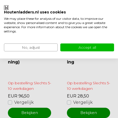
Houtenladders.nl uses cookies
We may place these for analysis of our visitor data, to improve our
website, show personalised content and to give you a great website
experience. For more information about the cookies we use open the
settings.
No, adjust
Accept all
Pure Titanium trap
Pure Titanium dra
leuning (losse leu
agbeugel trapleun
ning)
ing
Op bestelling Slechts 5-
Op bestelling Slechts 5-
10 werkdagen
10 werkdagen
EUR 96,50
EUR 28,50
Vergelijk
Vergelijk
Bekijken
Bekijken