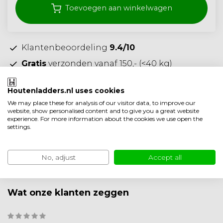
Toevoegen aan winkelwagen
Klantenbeoordeling
9.4/10
Gratis
verzonden vanaf 150,- (<40 kg)
Ambachtelijke
kwaliteit
uit Nederland
Houtenladders.nl uses cookies
Toevoegen aan vergelijking
We may place these for analysis of our visitor data, to improve our
website, show personalised content and to give you a great website
Specificaties
experience. For more information about the cookies we use open the
settings.
Productomschrijving
No, adjust
Accept all
Product informatie
Wat onze klanten zeggen