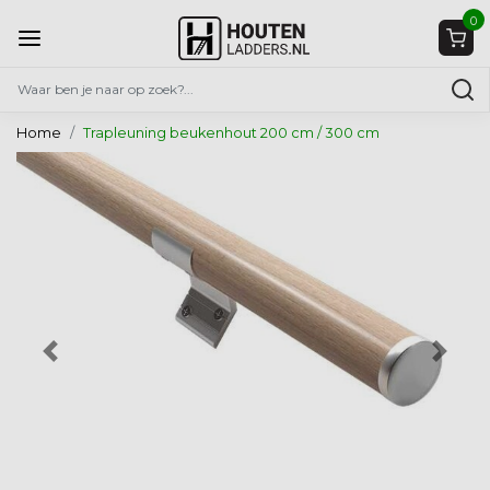
0
Home
Trapleuning beukenhout 200 cm / 300 cm
Vorige
Volg