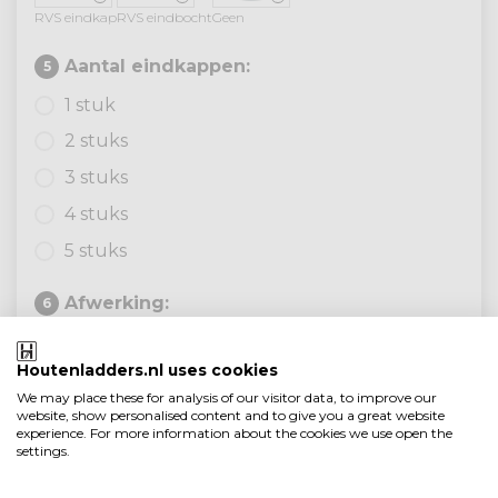
RVS eindkap
RVS eindbocht
Geen
Aantal eindkappen:
5
1 stuk
2 stuks
3 stuks
4 stuks
5 stuks
Afwerking:
6
Houtenladders.nl uses cookies
+
+
+
+
We may place these for analysis of our visitor data, to improve our
Wit
Zwart
Gelakt
Onbehandeld
website, show personalised content and to give you a great website
experience. For more information about the cookies we use open the
settings.
Handig mee te bestellen: