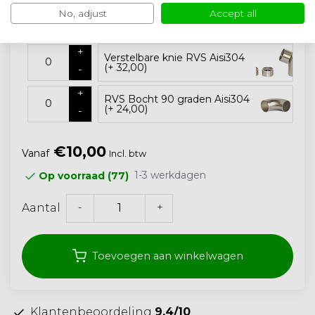
+
No, adjust
Accept all
Koppelstuk RVS Aisi304 (+
12,50)
-
+
Verstelbare knie RVS Aisi304
(+ 32,00)
-
+
RVS Bocht 90 graden Aisi304
(+ 24,00)
-
€10,00
Vanaf
Incl. btw
1-3 werkdagen
Op voorraad (77)
-
+
Aantal
Toevoegen aan winkelwagen
Klantenbeoordeling
9.4/10