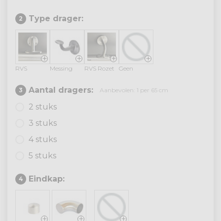
Type drager:
2
+
+
+
+
RVS
Messing
RVS Rozet
Geen
Aantal dragers:
3
Aanbevolen: 1 per 65 cm
2 stuks
3 stuks
4 stuks
5 stuks
Eindkap:
4
+
+
+