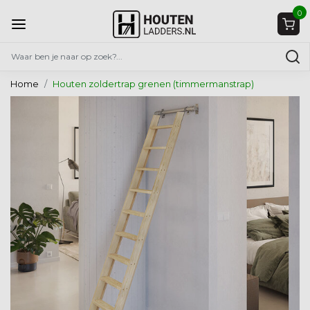
0
Home
Houten zoldertrap grenen (timmermanstrap)
Vorige
Volg