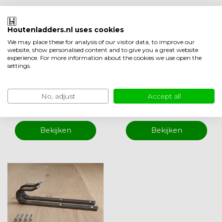
Doorlopende hout
Bevestigingsstang
Houtenladders.nl uses cookies
en trapleuning
staal
We may place these for analysis of our visitor data, to improve our
website, show personalised content and to give you a great website
experience. For more information about the cookies we use open the
settings.
Op voorraad
1-3
Op voorraad
1-3
werkdagen
werkdagen
No, adjust
Accept all
EUR 75,00
EUR 27,50
Vergelijk
Vergelijk
Bekijken
Bekijken