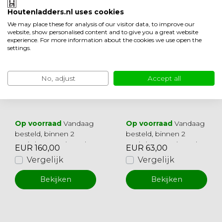
Houtenladders.nl uses cookies
We may place these for analysis of our visitor data, to improve our
website, show personalised content and to give you a great website
experience. For more information about the cookies we use open the
settings.
Clean Black traple
Clean Black traple
No, adjust
Accept all
uning (set)
uning
Op voorraad
Vandaag
Op voorraad
Vandaag
besteld, binnen 2
besteld, binnen 2
werkdagen geleverd
werkdagen geleverd
EUR 160,00
EUR 63,00
Vergelijk
Vergelijk
Bekijken
Bekijken