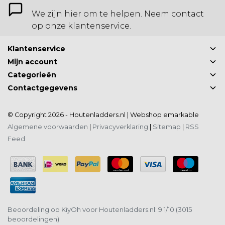
We zijn hier om te helpen. Neem contact
op onze klantenservice.
Klantenservice
Mijn account
Categorieën
Contactgegevens
© Copyright 2026 - Houtenladders.nl | Webshop
emarkable
Algemene voorwaarden
|
Privacyverklaring
|
Sitemap
|
RSS
Feed
Beoordeling op
KiyOh
voor Houtenladders.nl: 9.1/10 (3015
beoordelingen)