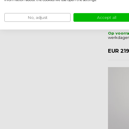
Tradi Ec
No, adjust
Accept all
Meerdere 
Op voorr
werkdagen
EUR 21