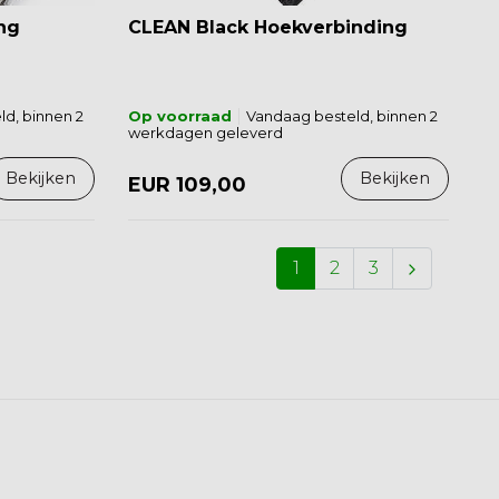
ng
CLEAN Black Hoekverbinding
d, binnen 2
Op voorraad
Vandaag besteld, binnen 2
werkdagen geleverd
Bekijken
Bekijken
EUR 109,00
1
2
3