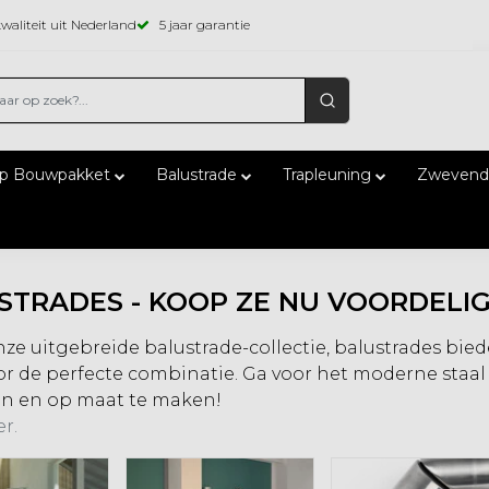
waliteit uit Nederland
5 jaar garantie
ap Bouwpakket
Balustrade
Trapleuning
Zwevend
STRADES - KOOP ZE NU VOORDELIG
nze uitgebreide balustrade-collectie, balustrades bied
or de perfecte combinatie. Ga voor het moderne staal 
n en op maat te maken!
r.