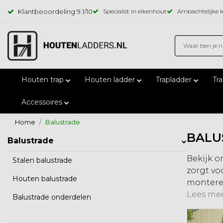
Klantbeoordeling
9.1
/10
Specialist in eikenhout
Ambachtelijke k
Houten trap
Houten ladder
Trapladder
Tr
Accessoires
Home
Balustrade
BALU
Balustrade
Bekijk o
Stalen balustrade
zorgt vo
Houten balustrade
montere
Lees mee
Balustrade onderdelen