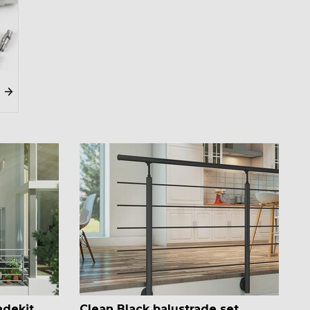
adekit
Clean Black balustrade set