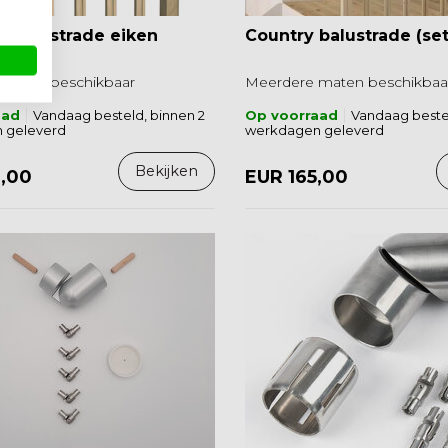
o balustrade eiken
Country balustrade (set
maten beschikbaar
Meerdere maten beschikbaa
aad
Vandaag besteld, binnen 2
Op voorraad
Vandaag bestel
 geleverd
werkdagen geleverd
Bekijken
9,00
EUR 165,00