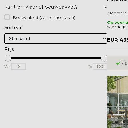
Kant-en-klaar of bouwpakket?
Meerdere 
Bouwpakket (zelf te monteren)
Op voorr
werkdagen
Sorteer
EUR 43
Prijs
Kla
Van
To