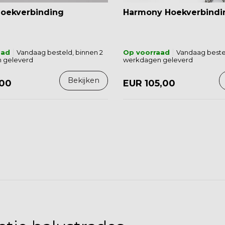
Hoekverbinding
Harmony Hoekverbindi
aad
Vandaag besteld, binnen 2
Op voorraad
Vandaag bestel
 geleverd
werkdagen geleverd
Bekijken
,00
EUR 105,00