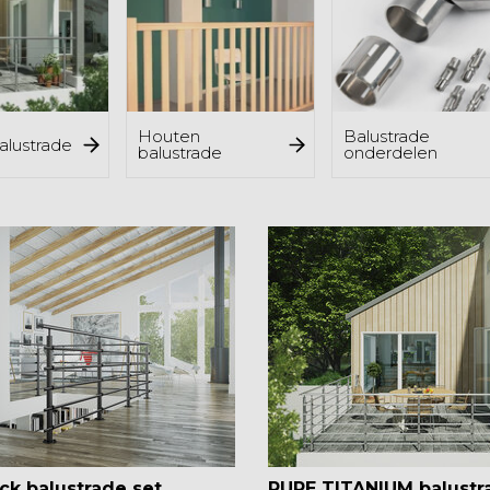
Houten
Balustrade
alustrade
balustrade
onderdelen
ck balustrade set
PURE TITANIUM balustr