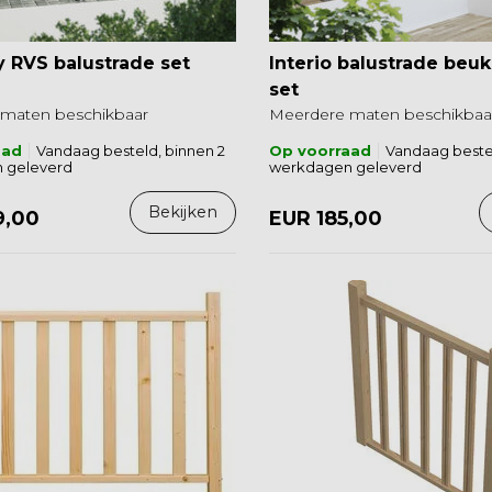
 RVS balustrade set
Interio balustrade beuk
set
maten beschikbaar
Meerdere maten beschikbaa
aad
Vandaag besteld, binnen 2
Op voorraad
Vandaag bestel
 geleverd
werkdagen geleverd
Bekijken
9,00
EUR 185,00