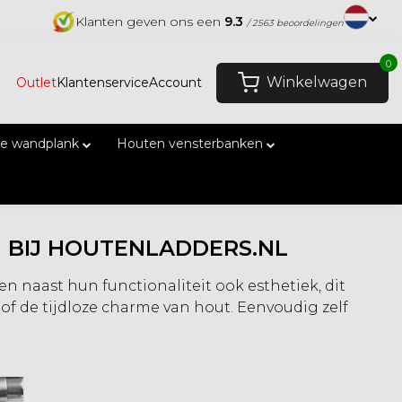
Klanten geven ons een
9.3
/ 2563 beoordelingen
0
Winkelwagen
Outlet
Klantenservice
Account
e wandplank
Houten vensterbanken
 BIJ HOUTENLADDERS.NL
en naast hun functionaliteit ook esthetiek, dit
of de tijdloze charme van hout. Eenvoudig zelf