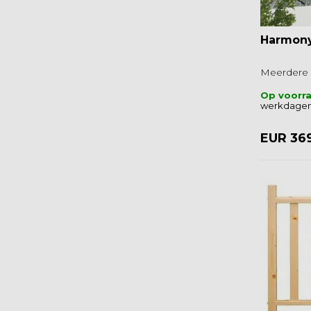
Harmony
Meerdere 
Op voorr
werkdagen
EUR 36