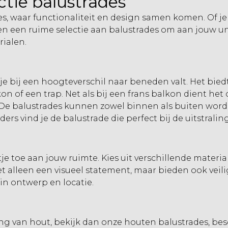
ctie balustrades
es, waar functionaliteit en design samen komen. Of je
den een ruime selectie aan balustrades om aan jouw 
ialen.
e bij een hoogteverschil naar beneden valt. Het bied
on of een trap. Net als bij een frans balkon dient he
. De balustrades kunnen zowel binnen als buiten worde
ders vind je de balustrade die perfect bij de uitstralin
 toe aan jouw ruimte. Kies uit verschillende material
niet alleen een visueel statement, maar bieden ook ve
 in ontwerp en locatie.
ling van hout, bekijk dan onze
houten balustrades
, be